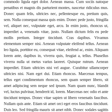
commodo ligula eget dolor. Aenean massa. Cum sociis natoque
penatibus et magnis dis parturient montes, nascetur ridiculus mus.
Donec quam felis, ultricies nec, pellentesque eu, pretium quis,
sem. Nulla consequat massa quis enim. Donec pede justo, fringilla
vel, aliquet nec, vulputate eget, arcu. In enim justo, rhoncus ut,
imperdiet a, venenatis vitae, justo. Nullam dictum felis eu pede
mollis pretium. Integer tincidunt. Cras dapibus. Vivamus
elementum semper nisi. Aenean vulputate eleifend tellus. Aenean
leo ligula, porttitor eu, consequat vitae, eleifend ac, enim. Aliquam
lorem ante, dapibus in, viverra quis, feugiat a, tellus. Phasellus
viverra nulla ut metus varius laoreet. Quisque rutrum. Aenean
imperdiet. Etiam ultricies nisi vel augue. Curabitur ullamcorper
ultricies nisi. Nam eget dui. Etiam rhoncus. Maecenas tempus,
tellus eget condimentum rhoncus, sem quam semper libero, sit
amet adipiscing sem neque sed ipsum. Nam quam nunc, blandit
vel, luctus pulvinar, hendrerit id, lorem. Maecenas nec odio et ante
tincidunt tempus. Donec vitae sapien ut libero venenatis faucibus.
Nullam quis ante. Etiam sit amet orci eget eros faucibus tincidunt.
Duis leo. Sed fringilla mauris sit amet nibh. Donec sodales sagittis